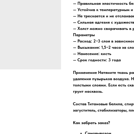
— Правильная эластичность бе
— Устойчив к температурным 
— Не трескается и не отслаива
— Сильная адгезия с художес
— Холст можно сворачивать в 
Параметры
— Расход: 2−3 слоя в зависимо
— Высыхание: 1,5−2 часа за сл
— Нанесение: кисть
— Срок годности: 3 года
Применение Натяните ткань ра
удаления пузырьков воздуха. 
толстыми слоями. Если есть ск
грунт насквозь.
Состав Титановые белила, спир
загуститель, стабилизаторы, п
Как забрать заказ?
Самовывозом