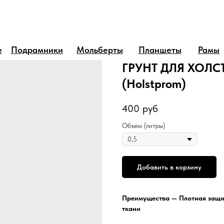
е
Подрамники
Мольберты
Планшеты
Рамы
ГРУНТ ДЛЯ ХОЛС
(Holstprom)
400
руб
Объем (литры)
Добавить в корзину
Преимущества — Плотная защи
ткани