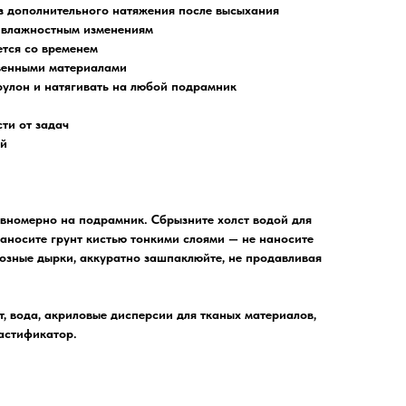
з дополнительного натяжения после высыхания
и влажностным изменениям
ется со временем
твенными материалами
рулон и натягивать на любой подрамник
сти от задач
ой
вномерно на подрамник. Сбрызните холст водой для
Наносите грунт кистью тонкими слоями — не наносите
возные дырки, аккуратно зашпаклюйте, не продавливая
т, вода, акриловые дисперсии для тканых материалов,
ластификатор.