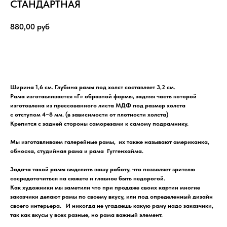
СТАНДАРТНАЯ
880,00
руб
Добавить в корзину
Ширина 1,6 см. Глубина рамы под холст составляет 3,2 см.
Рама изготавливается «Г» образной формы, задняя часть которой
изготовлена из прессованного листа МДФ под размер холста
с отступом 4−8 мм. (в зависимости от плотности холста)
Крепится с задней стороны саморезами к самому подрамнику.
Мы изготавливаем галерейные рамы, их также называют американка,
обноска, студийная рама и рама Гуггенхайма.
Задача такой рамы выделить вашу работу, что позволяет зрителю
сосредоточиться на сюжете и главное быть недорогой.
Как художники мы заметили что при продаже своих картин многие
заказчики делают рамы по своему вкусу, или под определенный дизайн
своего интерьера. И никогда не угадаешь какую раму надо заказчики,
так как вкусы у всех разные, но рама важный элемент.