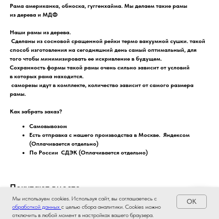
Рама американка, обноска, гуггенхайма. Мы делаем такие рамы
из дерева и МДФ
Наши рамы из дерева.
Сделаны из сосновой сращенной рейки термо вакуумной сушки. такой
способ изготовления на сегодняшний день самый оптимальный, для
того чтобы минимизировать ее искривление в будущем.
Сохранность формы такой рамы очень сильно зависит от условий
в которых рама находится.
саморезы идут в комплекте, количество зависит от самого размера
рамы.
Как забрать заказ?
Самовывозом
Есть отправка с нашего производства в Москве. Яндексом
(Оплачивается отдельно)
По России СДЭК (Оплачивается отдельно)
Покупают вместе
Мы используем cookies. Используя сайт, вы соглашаетесь с
OK
обработкой данных
с целью сбора аналитики. Cookies можно
задать вопрос
отключить в любой момент в настройках вашего браузера.